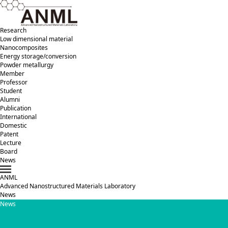
Research
Low dimensional material
Nanocomposites
Energy storage/conversion
Powder metallurgy
Member
Professor
Student
Alumni
Publication
International
Domestic
Patent
Lecture
Board
News
ANML
A
dvanced
N
anostructured
M
aterials
L
aboratory
News
News